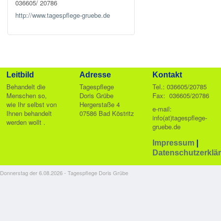
036605/ 20786
http://www.tagespflege-gruebe.de
Leitbild
Adresse
Kontakt
Behandelt die
Tagespflege
Tel.: 036605/20785
Menschen so,
Doris Grübe
Fax: 036605/20786
wie Ihr selbst von
Hergerstaße 4
e-mail:
Ihnen behandelt
07586 Bad Köstritz
info(at)tagespflege-
werden wollt .
gruebe.de
Impressum
|
Datenschutzerklä
Donnerstag der 6.08.2026 - Tagespflege Doris Grübe