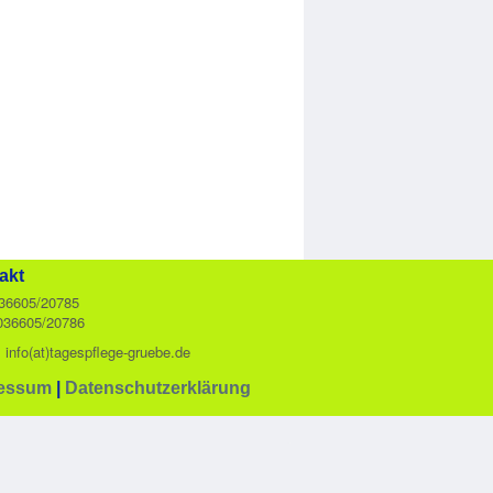
akt
036605/20785
036605/20786
: info(at)tagespflege-gruebe.de
essum
|
Datenschutzerklärung