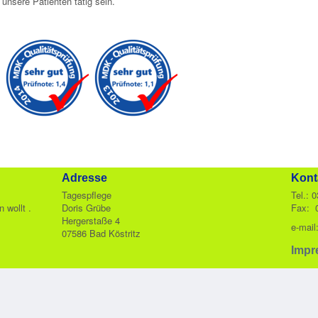
 unsere Patienten tätig sein.
Adresse
Kont
Tagespflege
Tel.: 
 wollt .
Doris Grübe
Fax: 
Hergerstaße 4
e-mail
07586 Bad Köstritz
Impr